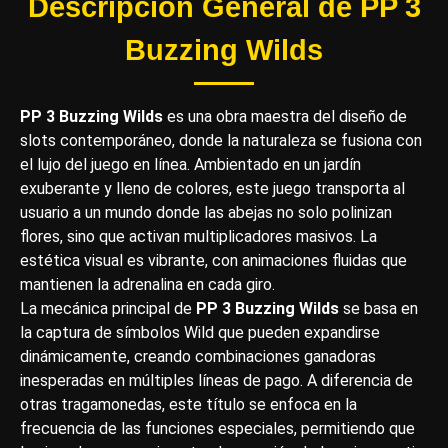
Descripción General de PP 3
Buzzing Wilds
PP 3 Buzzing Wilds
es una obra maestra del diseño de
slots contemporáneo, donde la naturaleza se fusiona con
el lujo del juego en línea. Ambientado en un jardín
exuberante y lleno de colores, este juego transporta al
usuario a un mundo donde las abejas no solo polinizan
flores, sino que activan multiplicadores masivos. La
estética visual es vibrante, con animaciones fluidas que
mantienen la adrenalina en cada giro.
La mecánica principal de
PP 3 Buzzing Wilds
se basa en
la captura de símbolos Wild que pueden expandirse
dinámicamente, creando combinaciones ganadoras
inesperadas en múltiples líneas de pago. A diferencia de
otras tragamonedas, este título se enfoca en la
frecuencia de las funciones especiales, permitiendo que