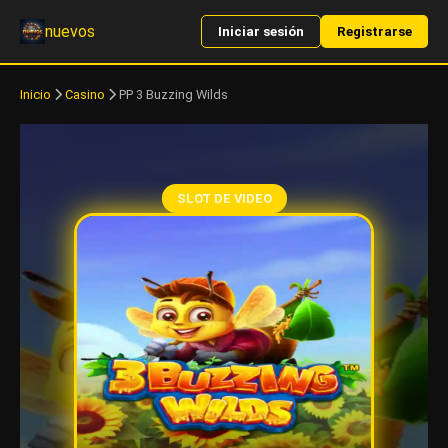
nuevos
Iniciar sesión
Registrarse
Inicio
Casino
PP 3 Buzzing Wilds
SLOT DE VIDEO