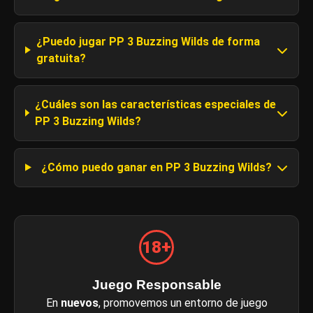
¿Puedo jugar PP 3 Buzzing Wilds de forma
gratuita?
¿Cuáles son las características especiales de
PP 3 Buzzing Wilds?
¿Cómo puedo ganar en PP 3 Buzzing Wilds?
18+
Juego Responsable
En
nuevos
, promovemos un entorno de juego