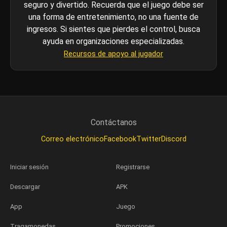
seguro y divertido. Recuerda que el juego debe ser
una forma de entretenimiento, no una fuente de
ingresos. Si sientes que pierdes el control, busca
ayuda en organizaciones especializadas.
Recursos de apoyo al jugador
Contáctanos
Correo electrónico
Facebook
Twitter
Discord
Iniciar sesión
Registrarse
Descargar
APK
App
Juego
Tragamonedas
Promociones