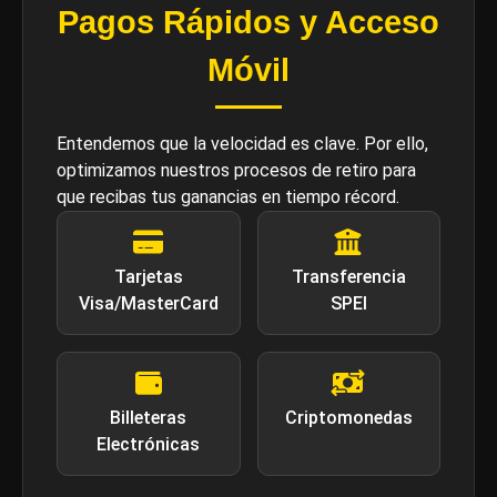
Pagos Rápidos y Acceso
Móvil
Entendemos que la velocidad es clave. Por ello,
optimizamos nuestros procesos de retiro para
que recibas tus ganancias en tiempo récord.
Tarjetas
Transferencia
Visa/MasterCard
SPEI
Billeteras
Criptomonedas
Electrónicas