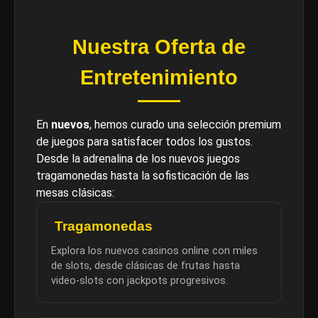
Nuestra Oferta de
Entretenimiento
En
nuevos
, hemos curado una selección premium
de juegos para satisfacer todos los gustos.
Desde la adrenalina de los nuevos juegos
tragamonedas hasta la sofisticación de las
mesas clásicas:
Tragamonedas
Explora los nuevos casinos online con miles
de slots, desde clásicas de frutas hasta
video-slots con jackpots progresivos.