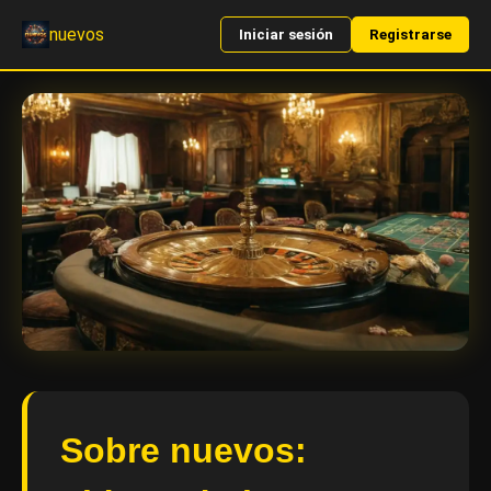
nuevos
Iniciar sesión
Registrarse
Sobre nuevos: