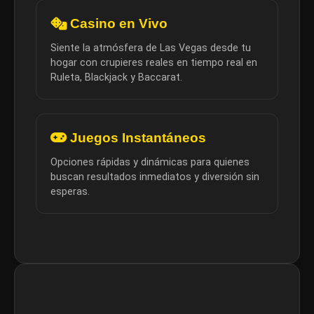
Casino en Vivo
Siente la atmósfera de Las Vegas desde tu
hogar con crupieres reales en tiempo real en
Ruleta, Blackjack y Baccarat.
Juegos Instantáneos
Opciones rápidas y dinámicas para quienes
buscan resultados inmediatos y diversión sin
esperas.