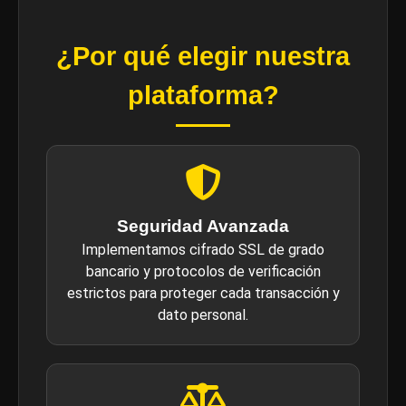
¿Por qué elegir nuestra
plataforma?
Seguridad Avanzada
Implementamos cifrado SSL de grado
bancario y protocolos de verificación
estrictos para proteger cada transacción y
dato personal.