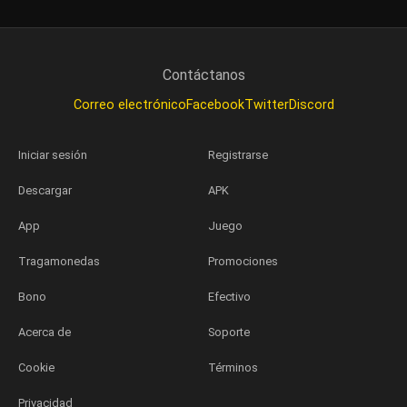
Contáctanos
Correo electrónico
Facebook
Twitter
Discord
Iniciar sesión
Registrarse
Descargar
APK
App
Juego
Tragamonedas
Promociones
Bono
Efectivo
Acerca de
Soporte
Cookie
Términos
Privacidad