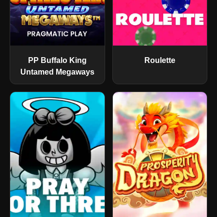
PP Buffalo King
Roulette
Untamed Megaways