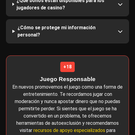
¿Qué bonos están disponibles para los
jugadores de casino?
¿Cómo se protege mi información
personal?
+18
Juego Responsable
En nuevos promovemos el juego como una forma de
entretenimiento. Te recordamos jugar con
moderación y nunca apostar dinero que no puedas
permitirte perder. Si sientes que el juego se ha
convertido en un problema, te ofrecemos
herramientas de autoexclusión y recomendamos
visitar
recursos de apoyo especializados
para