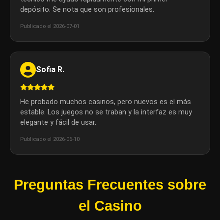
depósito. Se nota que son profesionales.
Publicado el 2026-07-01
Sofia R.
He probado muchos casinos, pero nuevos es el más
estable. Los juegos no se traban y la interfaz es muy
elegante y fácil de usar.
Publicado el 2026-06-10
Preguntas Frecuentes sobre
el Casino