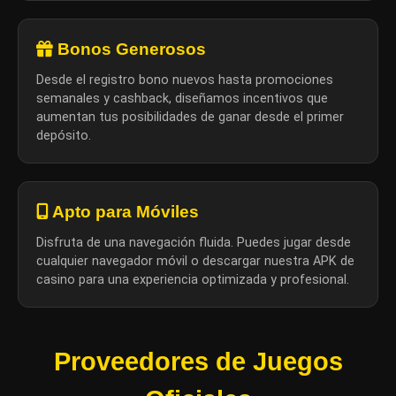
Bonos Generosos
Desde el registro bono nuevos hasta promociones
semanales y cashback, diseñamos incentivos que
aumentan tus posibilidades de ganar desde el primer
depósito.
Apto para Móviles
Disfruta de una navegación fluida. Puedes jugar desde
cualquier navegador móvil o descargar nuestra APK de
casino para una experiencia optimizada y profesional.
Proveedores de Juegos