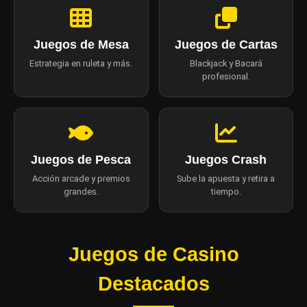
Juegos de Mesa
Juegos de Cartas
Estrategia en ruleta y más.
Blackjack y Bacará
profesional.
Juegos de Pesca
Juegos Crash
Acción arcade y premios
Sube la apuesta y retira a
grandes.
tiempo.
Juegos de Casino
Destacados