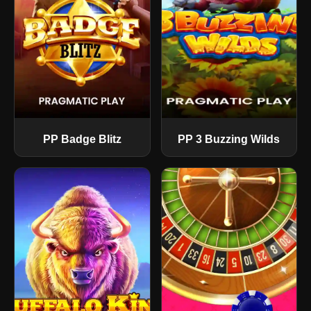
PP Badge Blitz
PP 3 Buzzing Wilds