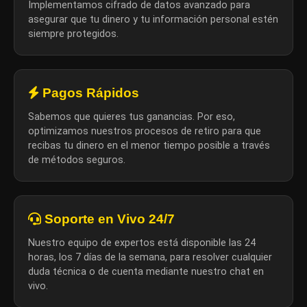
Implementamos cifrado de datos avanzado para
asegurar que tu dinero y tu información personal estén
siempre protegidos.
Pagos Rápidos
Sabemos que quieres tus ganancias. Por eso,
optimizamos nuestros procesos de retiro para que
recibas tu dinero en el menor tiempo posible a través
de métodos seguros.
Soporte en Vivo 24/7
Nuestro equipo de expertos está disponible las 24
horas, los 7 días de la semana, para resolver cualquier
duda técnica o de cuenta mediante nuestro chat en
vivo.