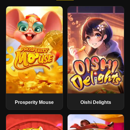
Prosperity Mouse
Oishi Delights