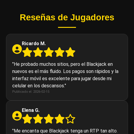
Reseñas de Jugadores
Ricardo M.
"He probado muchos sitios, pero el Blackjack en
nuevos es el más fluido. Los pagos son rápidos y la
interfaz móvil es excelente para jugar desde mi
celular en los descansos."
Publicado el: 2026-02-15
Elena G.
"Me encanta que Blackjack tenga un RTP tan alto.