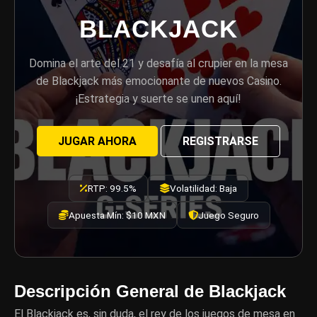
BLACKJACK
Domina el arte del 21 y desafía al crupier en la mesa
de Blackjack más emocionante de nuevos Casino.
¡Estrategia y suerte se unen aquí!
JUGAR AHORA
REGISTRARSE
RTP: 99.5%
Volatilidad: Baja
Apuesta Mín: $10 MXN
Juego Seguro
Descripción General de Blackjack
El Blackjack es, sin duda, el rey de los juegos de mesa en