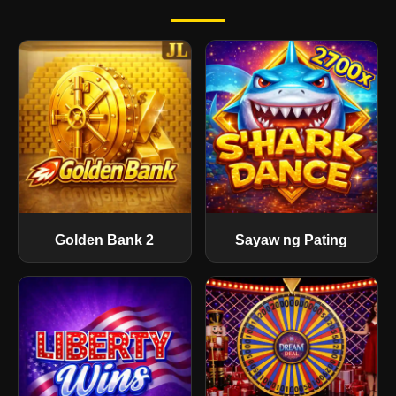
Golden Bank 2
Sayaw ng Pating