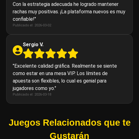
Con la estrategia adecuada he logrado mantener
rachas muy positivas. ¡La plataforma nuevos es muy
confiable!"
Publicado el: 2026-03-02
Sergio V.
"Excelente calidad gráfica. Realmente se siente
como estar en una mesa VIP. Los límites de
apuesta son flexibles, lo cual es genial para
jugadores como yo."
Publicado el: 2026-03-18
Juegos Relacionados que te
Gustarán