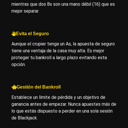
mientras que dos 8s son una mano débil (16) que es
mejor separar.
Evita el Seguro
Aunque el crupier tenga un As, la apuesta de seguro
tiene una ventaja de la casa muy alta. Es mejor
proteger tu bankroll a largo plazo evitando esta
opción.
Gestión del Bankroll
Establece un límite de pérdida y un objetivo de
ganancia antes de empezar. Nunca apuestes más de
lo que estás dispuesto a perder en una sola sesión
de Blackjack.