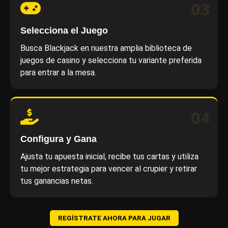
03
Selecciona el Juego
Busca Blackjack en nuestra amplia biblioteca de
juegos de casino y selecciona tu variante preferida
para entrar a la mesa.
04
Configura y Gana
Ajusta tu apuesta inicial, recibe tus cartas y utiliza
tu mejor estrategia para vencer al crupier y retirar
tus ganancias netas.
REGÍSTRATE AHORA PARA JUGAR