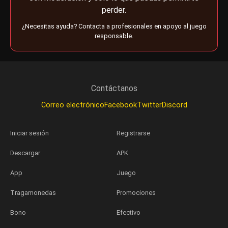
perder.
¿Necesitas ayuda? Contacta a profesionales en apoyo al juego
responsable.
Contáctanos
Correo electrónico
Facebook
Twitter
Discord
Iniciar sesión
Registrarse
Descargar
APK
App
Juego
Tragamonedas
Promociones
Bono
Efectivo