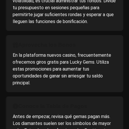
volatilidad, es crucial administrar tus fondos. Divide
tu presupuesto en sesiones pequeñas para
permitirte jugar suficientes rondas y esperar a que
lleguen las funciones de bonificación.
Aprovecha los Bonos
En la plataforma nuevos casino, frecuentemente
ofrecemos giros gratis para Lucky Gems. Utiliza
estas promociones para aumentar tus
oportunidades de ganar sin arriesgar tu saldo
principal.
Conoce la Tabla de Pagos
Antes de empezar, revisa qué gemas pagan más.
Los diamantes suelen ser los símbolos de mayor