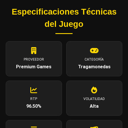
Especificaciones Técnicas
del Juego
PROVEEDOR
CATEGORÍA
Premium Games
Tragamonedas
RTP
VOLATILIDAD
96.50%
Alta