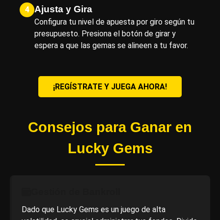
Ajusta y Gira
4
Configura tu nivel de apuesta por giro según tu
presupuesto. Presiona el botón de girar y
espera a que las gemas se alineen a tu favor.
¡REGÍSTRATE Y JUEGA AHORA!
Consejos para Ganar en
Lucky Gems
Gestión de Bankroll
Dado que Lucky Gems es un juego de alta