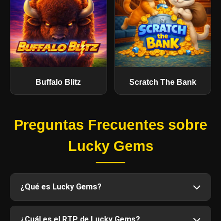
Buffalo Blitz
Scratch The Bank
Preguntas Frecuentes sobre
Lucky Gems
¿Qué es Lucky Gems?
¿Cuál es el RTP de Lucky Gems?