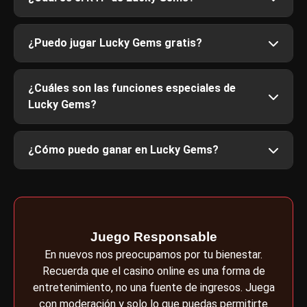
¿Puedo jugar Lucky Gems gratis?
¿Cuáles son las funciones especiales de
Lucky Gems?
¿Cómo puedo ganar en Lucky Gems?
Juego Responsable
En nuevos nos preocupamos por tu bienestar.
Recuerda que el casino online es una forma de
entretenimiento, no una fuente de ingresos. Juega
con moderación y solo lo que puedas permitirte