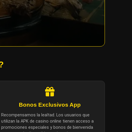
?
Bonos Exclusivos App
Recompensamos la lealtad. Los usuarios que
utilizan la APK de casino online tienen acceso a
promociones especiales y bonos de bienvenida