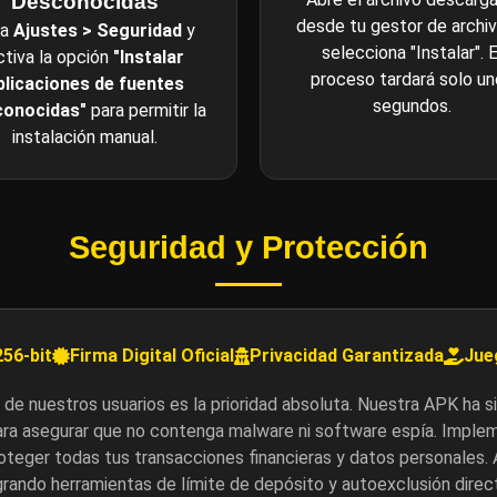
Desconocidas
desde tu gestor de archiv
 a
Ajustes > Seguridad
y
selecciona "Instalar". E
ctiva la opción
"Instalar
proceso tardará solo u
plicaciones de fuentes
segundos.
conocidas"
para permitir la
instalación manual.
Seguridad y Protección
56-bit
Firma Digital Oficial
Privacidad Garantizada
Jue
d de nuestros usuarios es la prioridad absoluta. Nuestra APK ha 
ara asegurar que no contenga malware ni software espía. Impl
roteger todas tus transacciones financieras y datos personale
grando herramientas de límite de depósito y autoexclusión direc