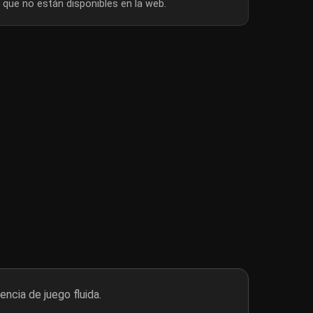
que no están disponibles en la web.
ncia de juego fluida.