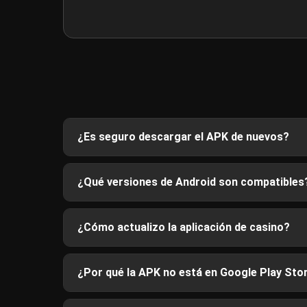
¿Es seguro descargar el APK de nuevos?
¿Qué versiones de Android son compatibles
¿Cómo actualizo la aplicación de casino?
¿Por qué la APK no está en Google Play Sto