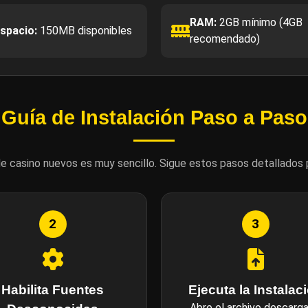
RAM:
2GB mínimo (4GB
spacio:
150MB disponibles
recomendado)
Guía de Instalación Paso a Paso
 de casino nuevos es muy sencillo. Sigue estos pasos detallados
2
3
Habilita Fuentes
Ejecuta la Instalac
Abre el archivo descarg