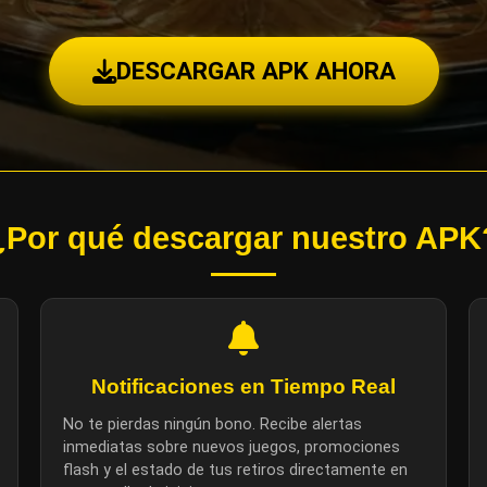
DESCARGAR APK AHORA
¿Por qué descargar nuestro APK
Notificaciones en Tiempo Real
No te pierdas ningún bono. Recibe alertas
inmediatas sobre nuevos juegos, promociones
flash y el estado de tus retiros directamente en