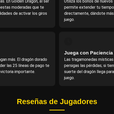
s. En Golden Dragon, al ser
Utiliza los bonos de nuevos
apuestas moderadas que te
permite extender tu tiempo d
idades de activar los giros
directamente, dándote más 
juego.
Juega con Paciencia
agan más. El dragón dorado
Las tragamonedas místicas 
nder las 25 líneas de pago te
persigas las pérdidas; si ti
victoria importante.
suerte del dragón llega para
juego.
Reseñas de Jugadores