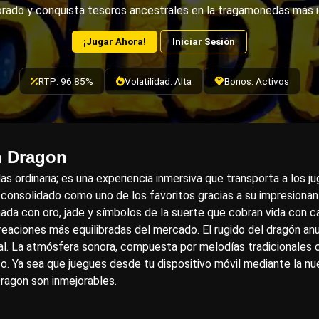
orado y conquista tesoros ancestrales en la tragamonedas más 
¡Jugar Ahora!
Iniciar Sesión
RTP: 96.85%
Volatilidad: Alta
Bonos: Activos
n Dragon
 ordinaria; es una experiencia inmersiva que transporta a los j
a consolidado como uno de los favoritos gracias a su impresionant
ada con oro, jade y símbolos de la suerte que cobran vida con ca
creaciones más equilibradas del mercado. El rugido del dragón an
al. La atmósfera sonora, compuesta por melodías tradicionale
oso. Ya sea que juegues desde tu dispositivo móvil mediante la 
Dragon son inmejorables.