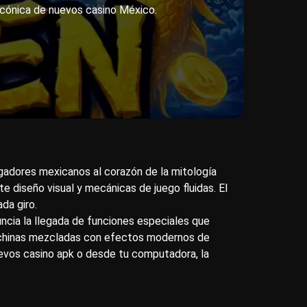
icónica de nuevos casino México.
ugadores mexicanos al corazón de la mitología
e diseño visual y mecánicas de juego fluidas. El
da giro.
uncia la llegada de funciones especiales que
s chinas mezcladas con efectos modernos de
nuevos casino apk o desde tu computadora, la