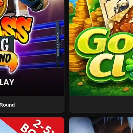
 Round