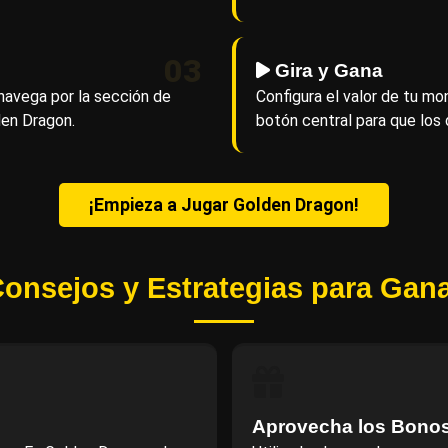
03
Gira y Gana
 navega por la sección de
Configura el valor de tu mon
den Dragon.
botón central para que los 
¡Empieza a Jugar Golden Dragon!
onsejos y Estrategias para Gan
Aprovecha los Bono