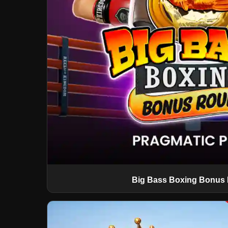
Big Bass Boxing Bonus