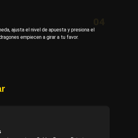
04
eda, ajusta el nivel de apuesta y presiona el
dragones empiecen a girar a tu favor.
ar
s