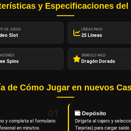
erísticas y Especificaciones de
PO DE JUEGO
LÍNEAS PAGO
deo Slot
25 Líneas
NCIONES
SÍMBOLO WILD
ee Spins
Dragón Dorado
a de Cómo Jugar en nuevos Ca
01
Depósito
no y completa el formulario
Dirígete al cajero y selec
fesional en minutos.
Tarjetas) para cargar saldo