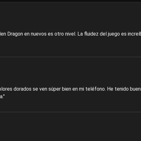
 Dragon en nuevos es otro nivel. La fluidez del juego es increíbl
olores dorados se ven súper bien en mi teléfono. He tenido buen
a."