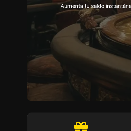
Aumenta tu saldo instantán