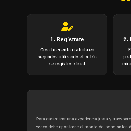
1. Regístrate
2.
Crea tu cuenta gratuita en
E
segundos utilizando el botón
pre
de registro oficial.
míni
Para garantizar una experiencia justa y transpar
veces debe apostarse el monto del bono antes de