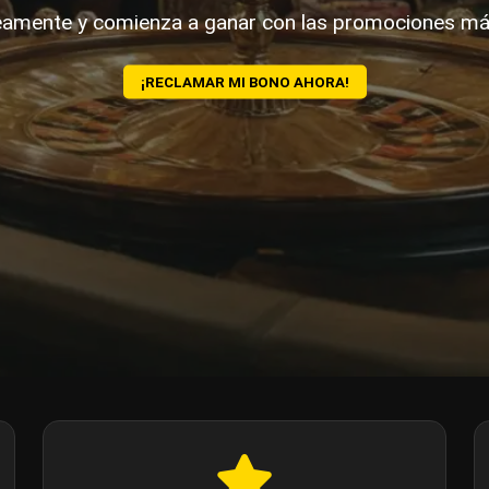
eamente y comienza a ganar con las promociones má
¡RECLAMAR MI BONO AHORA!