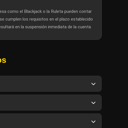
esa como el Blackjack o la Ruleta pueden contar
se cumplen los requisitos en el plazo establecido
sultará en la suspensión inmediata de la cuenta.
os