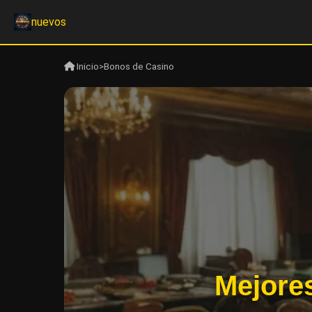
nuevos
Inicio
>
Bonos de Casino
Mejore