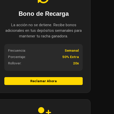
Bono de Recarga
La acción no se detiene. Recibe bonos
adicionales en tus depósitos semanales para
mantener tu racha ganadora.
Frecuencia:
Semanal
Porcentaje:
50% Extra
Rollover:
20x
Reclamar Ahora