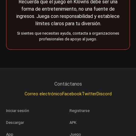
Recuerda que el juego en Klowns debe ser una
forma de entretenimiento, no una fuente de
ingresos. Juega con responsabilidad y establece
límites claros para tu diversión.
Si sientes que necesitas ayuda, contacta a organizaciones
profesionales de apoyo al juego.
Contáctanos
Correo electrónico
Facebook
Twitter
Discord
Iniciar sesión
Registrarse
Descargar
APK
App
Juego