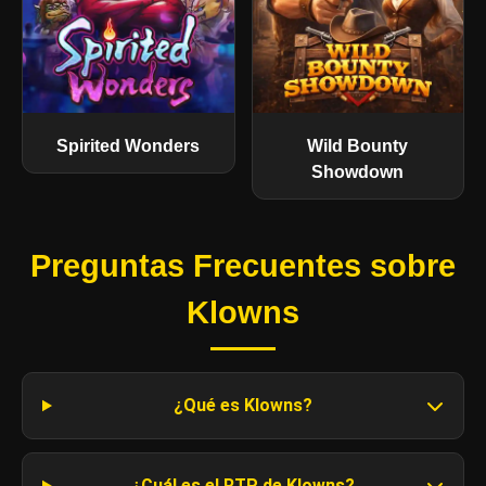
Spirited Wonders
Wild Bounty
Showdown
Preguntas Frecuentes sobre
Klowns
¿Qué es Klowns?
¿Cuál es el RTP de Klowns?