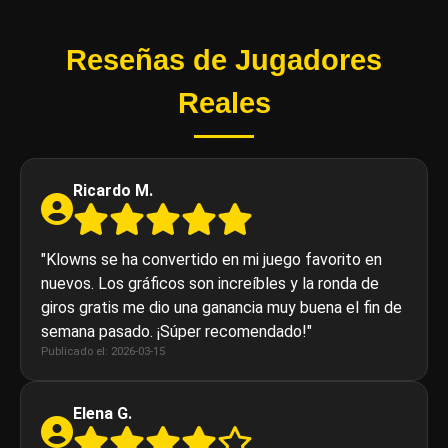
Reseñas de Jugadores
Reales
Ricardo M.
"Klowns se ha convertido en mi juego favorito en
nuevos. Los gráficos son increíbles y la ronda de
giros gratis me dio una ganancia muy buena el fin de
semana pasado. ¡Súper recomendado!"
Publicado el: 2026-03-15
Elena G.