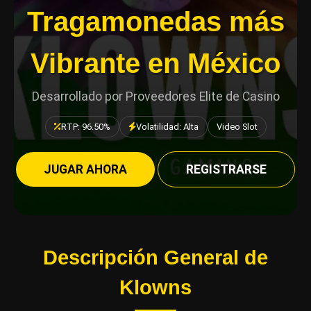
Tragamonedas más
Vibrante en México
Desarrollado por Proveedores Elite de Casino
RTP: 96.50%
Volatilidad: Alta
Video Slot
JUGAR AHORA
REGISTRARSE
Descripción General de
Klowns