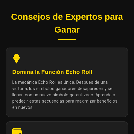
Consejos de Expertos para
Ganar
Domina la Función Echo Roll
La mecánica Echo Roll es única. Después de una
victoria, los símbolos ganadores desaparecen y se
llenan con un nuevo símbolo garantizado. Aprende a
predecir estas secuencias para maximizar beneficios
en nuevos.