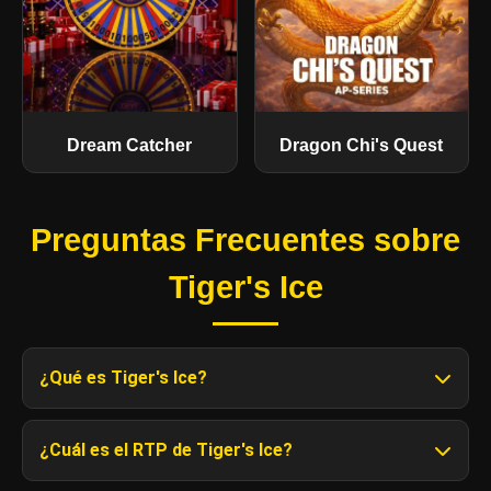
Dream Catcher
Dragon Chi's Quest
Preguntas Frecuentes sobre
Tiger's Ice
¿Qué es Tiger's Ice?
¿Cuál es el RTP de Tiger's Ice?