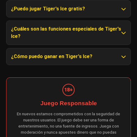
¿Puedo jugar Tiger's Ice gratis?
¿Cuáles son las funciones especiales de Tiger's
Ice?
¿Cómo puedo ganar en Tiger's Ice?
18+
Juego Responsable
En nuevos estamos comprometidos con la seguridad de
nuestros usuarios. El juego debe ser una forma de
entretenimiento, no una fuente de ingresos. Juega con
moderación y nunca apuestes dinero que no puedas